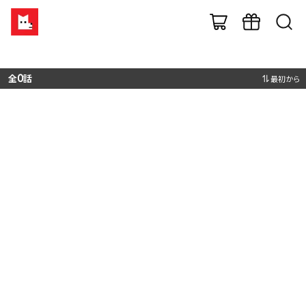
全
0
話
最初から