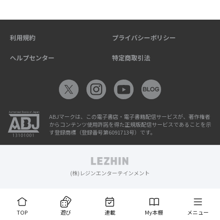
利用規約
プライバシーポリシー
ヘルプセンター
特定商取引法
ABJマークは、この電子書店・電子書籍配信サービスが、著作権者
からコンテンツ使用許諾を得た正規版配信サービスであることを示
す登録商標（登録番号第6091713号）です。
(株)レジンエンターテインメント
TOP
遊び
連載
My本棚
メニュー