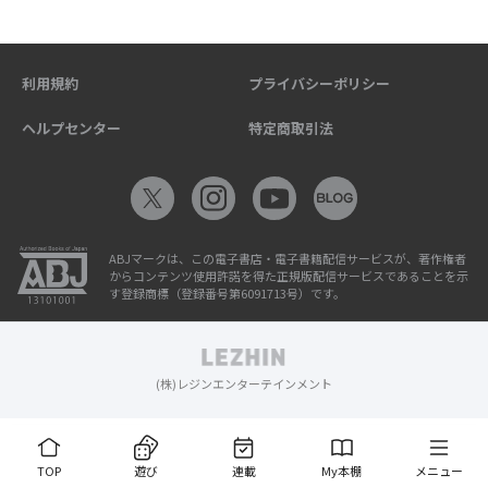
利用規約
プライバシーポリシー
ヘルプセンター
特定商取引法
ABJマークは、この電子書店・電子書籍配信サービスが、著作権者
からコンテンツ使用許諾を得た正規版配信サービスであることを示
す登録商標（登録番号第6091713号）です。
(株)レジンエンターテインメント
TOP
遊び
連載
My本棚
メニュー