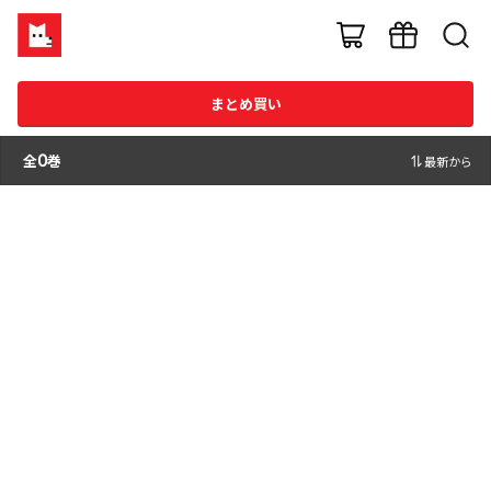
まとめ買い
全
0
巻
最新から