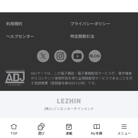
利用規約
プライバシーポリシー
ヘルプセンター
特定商取引法
ABJマークは、この電子書店・電子書籍配信サービスが、著作権者
からコンテンツ使用許諾を得た正規版配信サービスであることを示
す登録商標（登録番号第6091713号）です。
(株)レジンエンターテインメント
TOP
遊び
連載
My本棚
メニュー