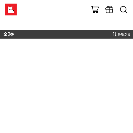
全
0
巻
最新から