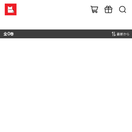
全
0
巻
最新から