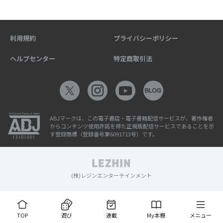
利用規約
プライバシーポリシー
ヘルプセンター
特定商取引法
ABJマークは、この電子書店・電子書籍配信サービスが、著作権者
からコンテンツ使用許諾を得た正規版配信サービスであることを示
す登録商標（登録番号第6091713号）です。
(株)レジンエンターテインメント
TOP
遊び
連載
My本棚
メニュー