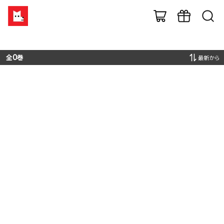
全
0
巻
最新から