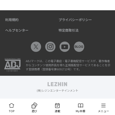
利用規約
プライバシーポリシー
ヘルプセンター
特定商取引法
ABJマークは、この電子書店・電子書籍配信サービスが、著作権者
からコンテンツ使用許諾を得た正規版配信サービスであることを示
す登録商標（登録番号第6091713号）です。
(株)レジンエンターテインメント
TOP
遊び
連載
My本棚
メニュー