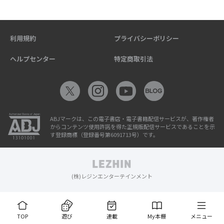
利用規約
プライバシーポリシー
ヘルプセンター
特定商取引法
ABJマークは、この電子書店・電子書籍配信サービスが、著作権者
からコンテンツ使用許諾を得た正規版配信サービスであることを示
す登録商標（登録番号第6091713号）です。
(株)レジンエンターテインメント
TOP
遊び
連載
My本棚
メニュー