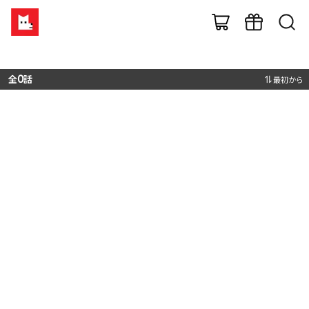
全
0
話
最初から