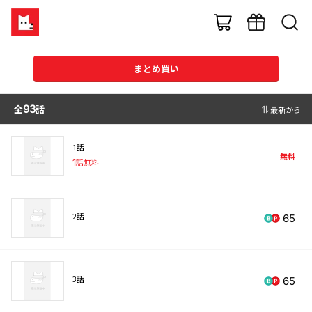
まとめ買い
全
93
話
最新から
1話
無料
1
話無料
2話
65
3話
65