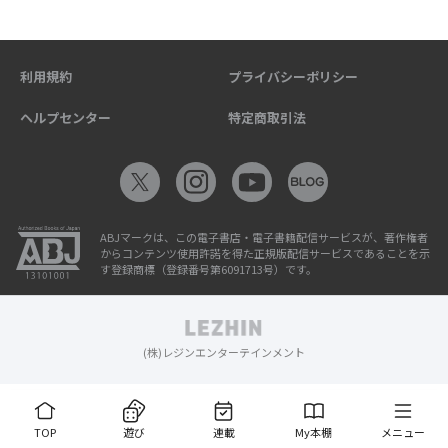
利用規約
プライバシーポリシー
ヘルプセンター
特定商取引法
ABJマークは、この電子書店・電子書籍配信サービスが、著作権者
からコンテンツ使用許諾を得た正規版配信サービスであることを示
す登録商標（登録番号第6091713号）です。
(株)レジンエンターテインメント
TOP
遊び
連載
My本棚
メニュー