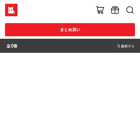
まとめ買い
全
0
巻
最新から