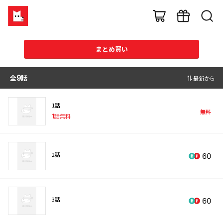
まとめ買い
全
9
話
最新から
1話
無料
1
話無料
2話
60
3話
60