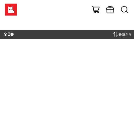
全
0
巻
最新から