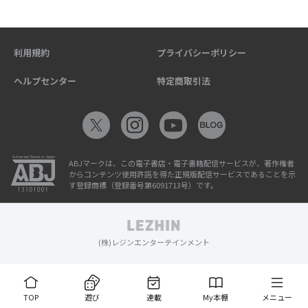
利用規約
プライバシーポリシー
ヘルプセンター
特定商取引法
ABJマークは、この電子書店・電子書籍配信サービスが、著作権者
からコンテンツ使用許諾を得た正規版配信サービスであることを示
す登録商標（登録番号第6091713号）です。
(株)レジンエンターテインメント
TOP
遊び
連載
My本棚
メニュー