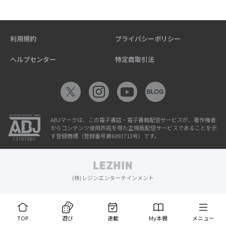
利用規約
プライバシーポリシー
ヘルプセンター
特定商取引法
ABJマークは、この電子書店・電子書籍配信サービスが、著作権者
からコンテンツ使用許諾を得た正規版配信サービスであることを示
す登録商標（登録番号第6091713号）です。
(株)レジンエンターテインメント
TOP
遊び
連載
My本棚
メニュー