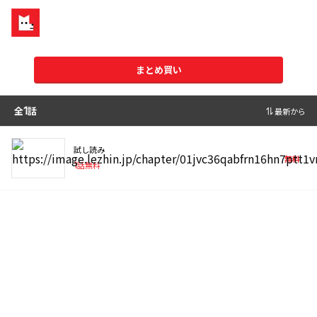
まとめ買い
全
1
話
最新から
試し読み
無料
1
話無料