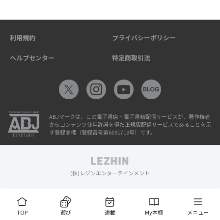
利用規約
プライバシーポリシー
ヘルプセンター
特定商取引法
ABJマークは、この電子書店・電子書籍配信サービスが、著作権者
からコンテンツ使用許諾を得た正規版配信サービスであることを示
す登録商標（登録番号第6091713号）です。
(株)レジンエンターテインメント
TOP
遊び
連載
My本棚
メニュー