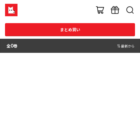
まとめ買い
全
0
巻
最新から