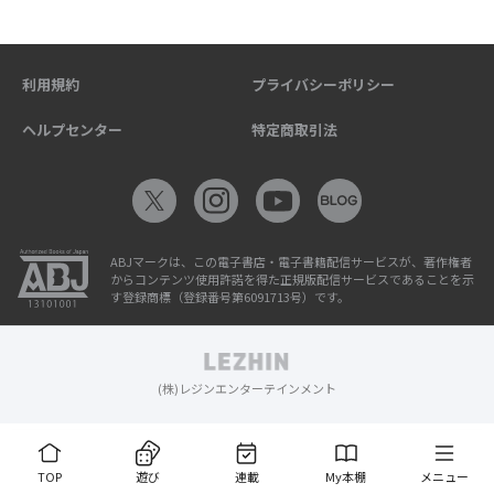
利用規約
プライバシーポリシー
ヘルプセンター
特定商取引法
ABJマークは、この電子書店・電子書籍配信サービスが、著作権者
からコンテンツ使用許諾を得た正規版配信サービスであることを示
す登録商標（登録番号第6091713号）です。
(株)レジンエンターテインメント
TOP
遊び
連載
My本棚
メニュー