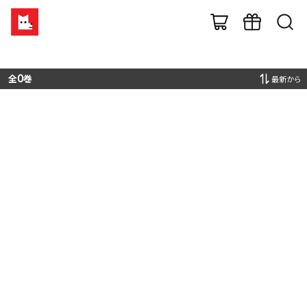
全
0
巻
最新から