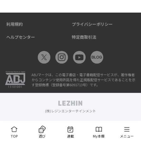
利用規約
プライバシーポリシー
ヘルプセンター
特定商取引法
ABJマークは、この電子書店・電子書籍配信サービスが、著作権者
からコンテンツ使用許諾を得た正規版配信サービスであることを示
す登録商標（登録番号第6091713号）です。
(株)レジンエンターテインメント
TOP
遊び
連載
My本棚
メニュー