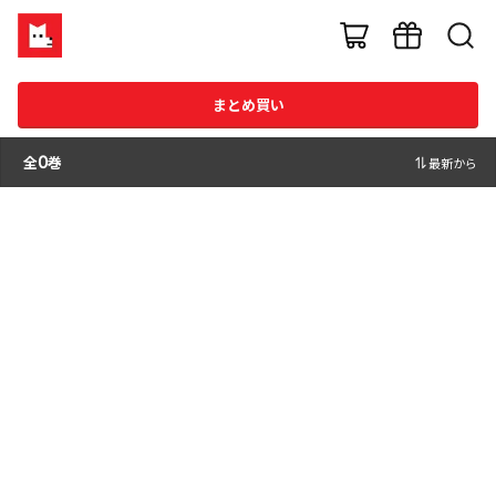
まとめ買い
全
0
巻
最新から