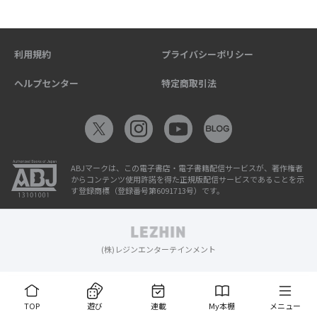
利用規約
プライバシーポリシー
ヘルプセンター
特定商取引法
ABJマークは、この電子書店・電子書籍配信サービスが、著作権者
からコンテンツ使用許諾を得た正規版配信サービスであることを示
す登録商標（登録番号第6091713号）です。
(株)レジンエンターテインメント
TOP
遊び
連載
My本棚
メニュー