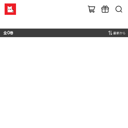
全
0
巻
最新から