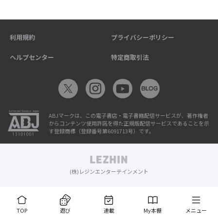
利用規約
プライバシーポリシー
ヘルプセンター
特定商取引法
ABJマークは、この電子書店・電子書籍配信サービスが、著作権者
からコンテンツ使用許諾を得た正規版配信サービスであることを示
す登録商標（登録番号第6091713号）です。
(株)レジンエンターテインメント
TOP
遊び
連載
My本棚
メニュー