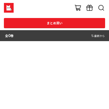
まとめ買い
全
0
巻
最新から