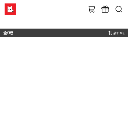
全
0
巻
最新から