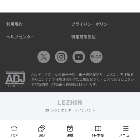
利用規約
プライバシーポリシー
ヘルプセンター
特定商取引法
ABJマークは、この電子書店・電子書籍配信サービスが、著作権者
からコンテンツ使用許諾を得た正規版配信サービスであることを示
す登録商標（登録番号第6091713号）です。
(株)レジンエンターテインメント
TOP
遊び
連載
My本棚
メニュー