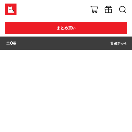
まとめ買い
全
0
巻
最新から