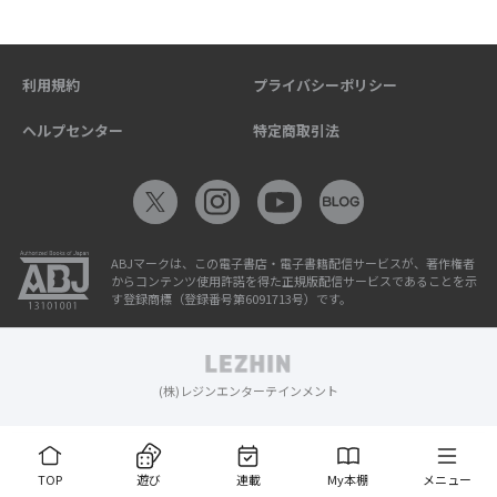
利用規約
プライバシーポリシー
ヘルプセンター
特定商取引法
ABJマークは、この電子書店・電子書籍配信サービスが、著作権者
からコンテンツ使用許諾を得た正規版配信サービスであることを示
す登録商標（登録番号第6091713号）です。
(株)レジンエンターテインメント
TOP
遊び
連載
My本棚
メニュー