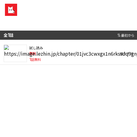
全
1
話
最初から
試し読み
無料
購入不可
1
話無料