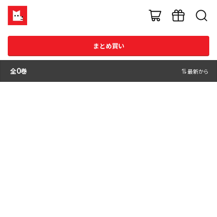
まとめ買い
全
0
巻
最新から