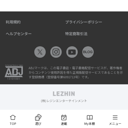
利用規約
プライバシーポリシー
ヘルプセンター
特定商取引法
ABJマークは、この電子書店・電子書籍配信サービスが、著作権者
からコンテンツ使用許諾を得た正規版配信サービスであることを示
す登録商標（登録番号第6091713号）です。
(株)レジンエンターテインメント
TOP
遊び
連載
My本棚
メニュー