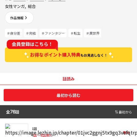
女性マンガ
,
総合
作品情報
＃身分差
＃完結
＃ファンタジー
＃転生
＃異世界
会員登録はこちら！
お得なポイント購入特典
もお見逃しなく！
話読み
最初から読む
全
76
話
最初から
1話
無料
1
話〜
4
話無料