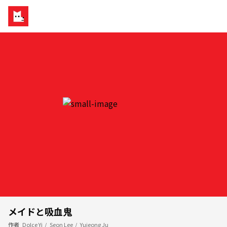
メイドと吸血鬼
作者
Dolce Yi
/
Seon Lee
/
Yujeong Ju