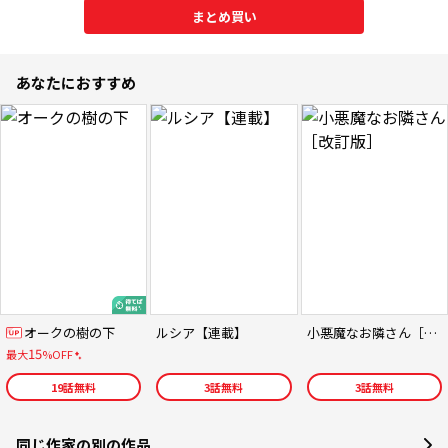
まとめ買い
あなたにおすすめ
オークの樹の下
ルシア【連載】
小悪魔なお隣さん［改訂版］
15
最大
%OFF
19
話無料
3
話無料
3
話無料
同じ作家の別の作品