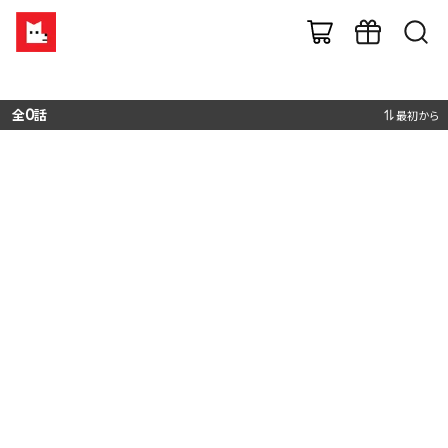
全
0
話
最初から