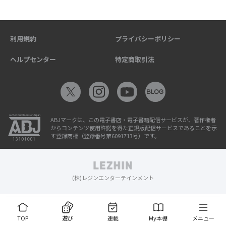
利用規約
プライバシーポリシー
ヘルプセンター
特定商取引法
ABJマークは、この電子書店・電子書籍配信サービスが、著作権者
からコンテンツ使用許諾を得た正規版配信サービスであることを示
す登録商標（登録番号第6091713号）です。
(株)レジンエンターテインメント
TOP
遊び
連載
My本棚
メニュー