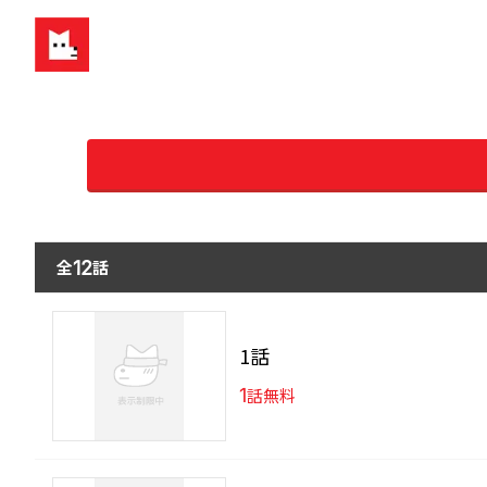
全
話
12
1話
1
話無料