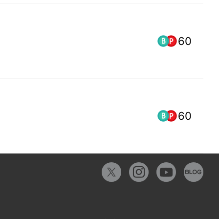
60
60