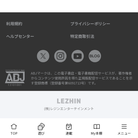
利用規約
プライバシーポリシー
ヘルプセンター
特定商取引法
ABJマークは、この電子書店・電子書籍配信サービスが、著作権者
からコンテンツ使用許諾を得た正規版配信サービスであることを示
す登録商標（登録番号第6091713号）です。
(株)レジンエンターテインメント
TOP
遊び
連載
My本棚
メニュー