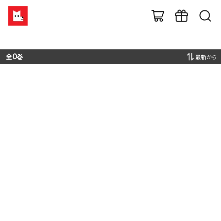
全
0
巻
最新から