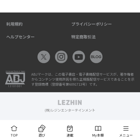
利用規約
プライバシーポリシー
ヘルプセンター
特定商取引法
ABJマークは、この電子書店・電子書籍配信サービスが、著作権者
からコンテンツ使用許諾を得た正規版配信サービスであることを示
す登録商標（登録番号第6091713号）です。
(株)レジンエンターテインメント
TOP
遊び
連載
My本棚
メニュー