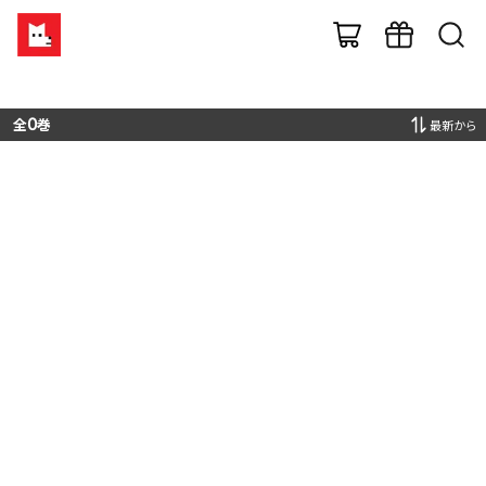
全
0
巻
最新から