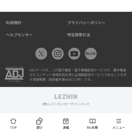
利用規約
プライバシーポリシー
ヘルプセンター
特定商取引法
ABJマークは、この電子書店・電子書籍配信サービスが、著作権者
からコンテンツ使用許諾を得た正規版配信サービスであることを示
す登録商標（登録番号第6091713号）です。
(株)レジンエンターテインメント
TOP
遊び
連載
My本棚
メニュー