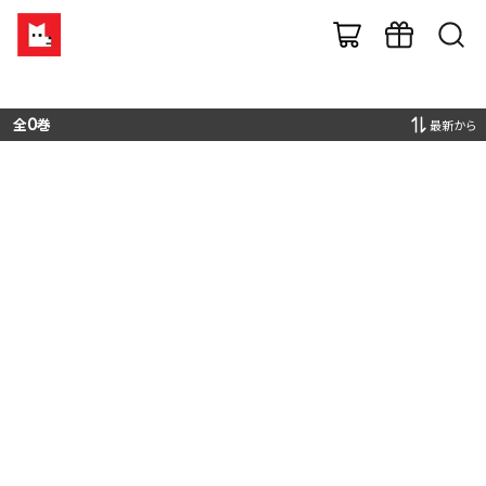
全
0
巻
最新から