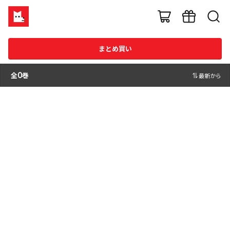
まとめ買い
全
0
巻
最新から