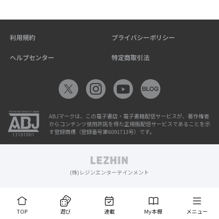
利用規約
プライバシーポリシー
ヘルプセンター
特定商取引法
ABJマークは、この電子書店・電子書籍配信サービスが、著作権者
からコンテンツ使用許諾を得た正規版配信サービスであることを示
す登録商標（登録番号第6091713号）です。
(株)レジンエンターテインメント
TOP
遊び
連載
My本棚
メニュー