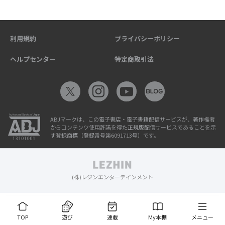
利用規約
プライバシーポリシー
ヘルプセンター
特定商取引法
ABJマークは、この電子書店・電子書籍配信サービスが、著作権者
からコンテンツ使用許諾を得た正規版配信サービスであることを示
す登録商標（登録番号第6091713号）です。
(株)レジンエンターテインメント
TOP
遊び
連載
My本棚
メニュー