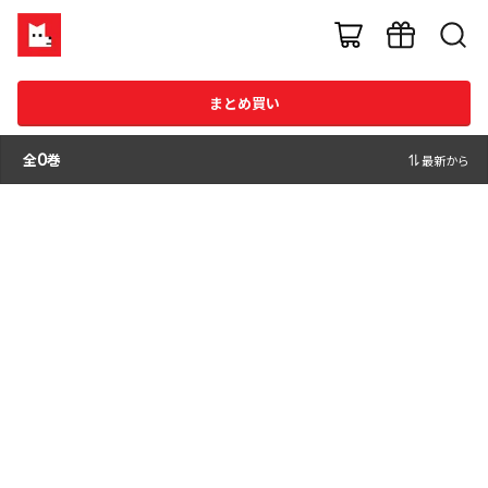
まとめ買い
全
0
巻
最新から