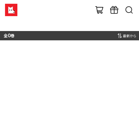
全
0
巻
最新から