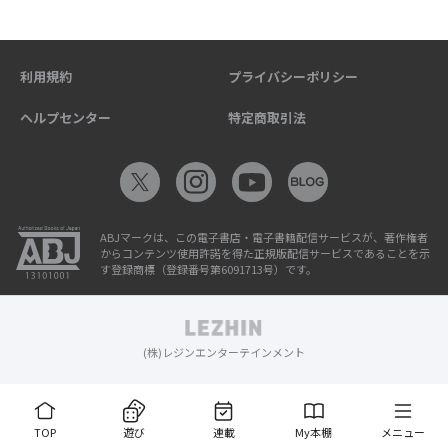
利用規約
プライバシーポリシー
ヘルプセンター
特定商取引法
ABJマークは、この電子書店・電子書籍配信サービスが、著作権者
からコンテンツ使用許諾を得た正規版配信サービスであることを示
す登録商標（登録番号第6091713号）です。
(株)レジンエンターテインメント
TOP
遊び
連載
My本棚
メニュー