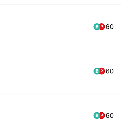
60
60
60