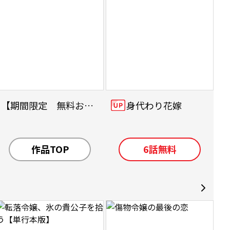
【期間限定 無料お試し版】ハメるスクラッチ（フルカラー）
身代わり花嫁
作品TOP
6
話無料