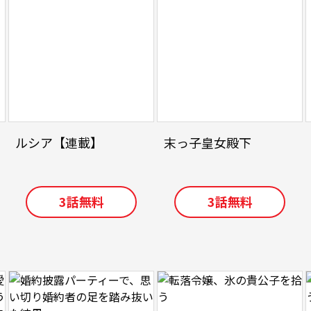
ルシア【連載】
末っ子皇女殿下
3
話無料
3
話無料