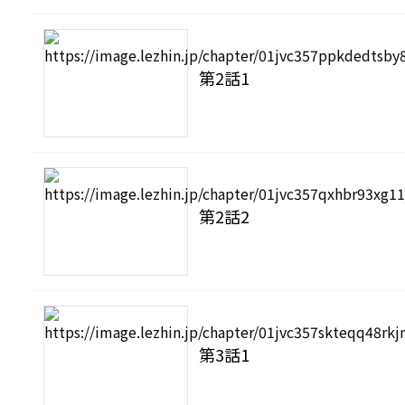
第2話1
第2話2
第3話1