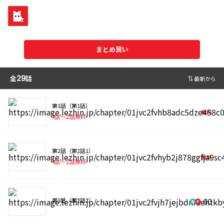
まとめ買い
全
29
話
最新から
第1話（第1話）
無料
1
話〜
2
話無料
第2話（第2話1）
無料
1
話〜
2
話無料
第3話（第2話2）
60