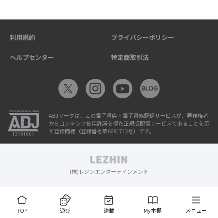
利用規約
プライバシーポリシー
ヘルプセンター
特定商取引法
ABJマークは、この電子書店・電子書籍配信サービスが、著作権者
からコンテンツ使用許諾を得た正規版配信サービスであることを示
す登録商標（登録番号第6091713号）です。
(株)レジンエンターテインメント
TOP
遊び
連載
My本棚
メニュー