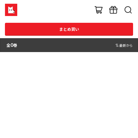
まとめ買い
全
0
巻
最新から