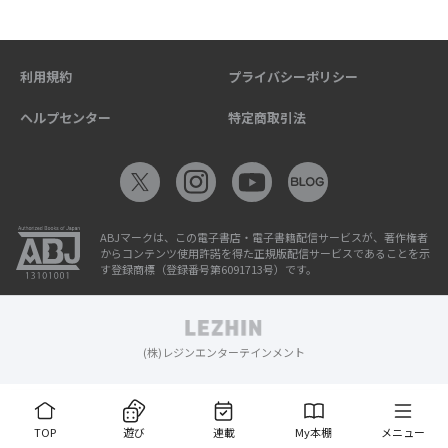
利用規約
プライバシーポリシー
ヘルプセンター
特定商取引法
ABJマークは、この電子書店・電子書籍配信サービスが、著作権者
からコンテンツ使用許諾を得た正規版配信サービスであることを示
す登録商標（登録番号第6091713号）です。
(株)レジンエンターテインメント
TOP
遊び
連載
My本棚
メニュー