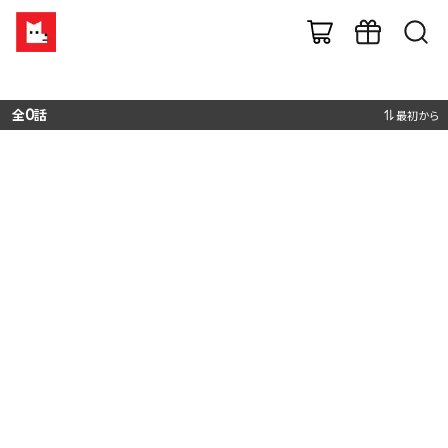
全
0
話
最初から