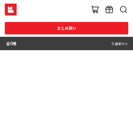
まとめ買い
全
0
巻
最新から