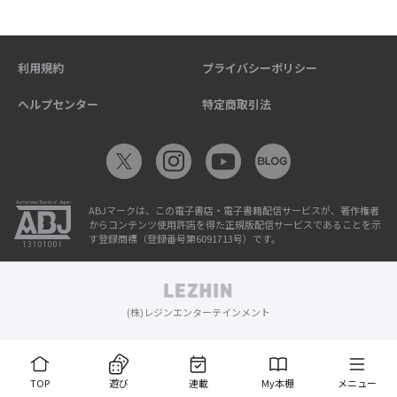
利用規約
プライバシーポリシー
ヘルプセンター
特定商取引法
ABJマークは、この電子書店・電子書籍配信サービスが、著作権者
からコンテンツ使用許諾を得た正規版配信サービスであることを示
す登録商標（登録番号第6091713号）です。
(株)レジンエンターテインメント
TOP
遊び
連載
My本棚
メニュー