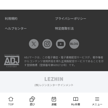
利用規約
プライバシーポリシー
ヘルプセンター
特定商取引法
ABJマークは、この電子書店・電子書籍配信サービスが、著作権者
からコンテンツ使用許諾を得た正規版配信サービスであることを示
す登録商標（登録番号第6091713号）です。
(株)レジンエンターテインメント
TOP
遊び
連載
My本棚
メニュー