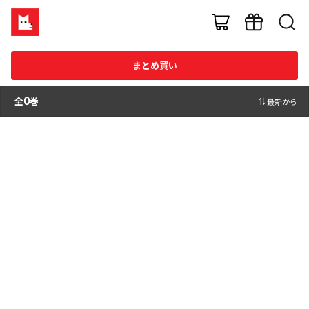
まとめ買い
全
0
巻
最新から