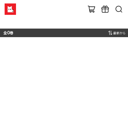
全
0
巻
最新から