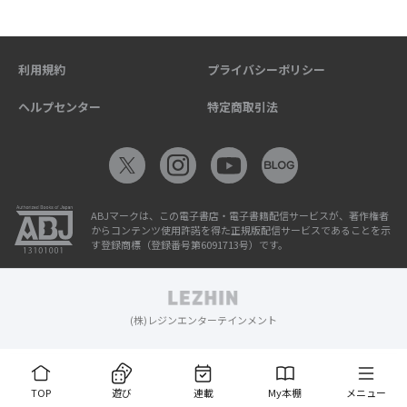
利用規約
プライバシーポリシー
ヘルプセンター
特定商取引法
ABJマークは、この電子書店・電子書籍配信サービスが、著作権者
からコンテンツ使用許諾を得た正規版配信サービスであることを示
す登録商標（登録番号第6091713号）です。
(株)レジンエンターテインメント
TOP
遊び
連載
My本棚
メニュー