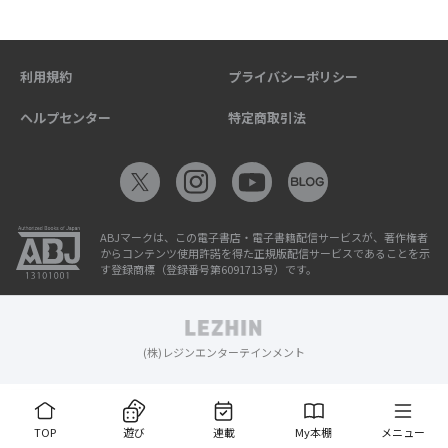
利用規約
プライバシーポリシー
ヘルプセンター
特定商取引法
ABJマークは、この電子書店・電子書籍配信サービスが、著作権者
からコンテンツ使用許諾を得た正規版配信サービスであることを示
す登録商標（登録番号第6091713号）です。
(株)レジンエンターテインメント
TOP
遊び
連載
My本棚
メニュー