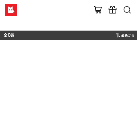
全
0
巻
最新から