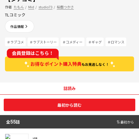
作者
たもん
/
Mid
/
studio73
/
桜戯つかさ
TLコミック
作品情報
＃ラブコメ
＃ラブストーリー
＃コメディー
＃ギャグ
＃ロマンス
会員登録はこちら！
お得なポイント購入特典
もお見逃しなく！
話読み
最初から読む
全
55
話
最初から
1話