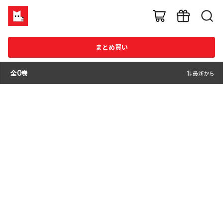
まとめ買い
全
0
巻
最新から