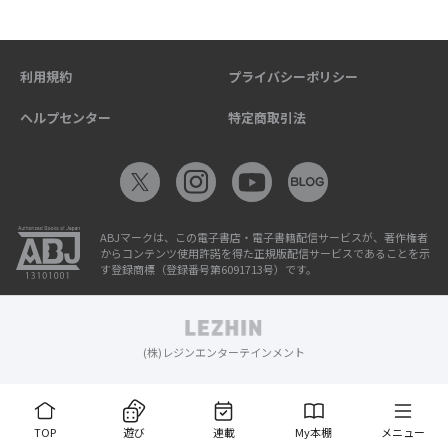
利用規約
プライバシーポリシー
ヘルプセンター
特定商取引法
ABJマークは、この電子書店・電子書籍配信サービスが、著作権者
からコンテンツ使用許諾を得た正規版配信サービスであることを示
す登録商標（登録番号第6091713号）です。
(株)レジンエンターテインメント
TOP
遊び
連載
My本棚
メニュー