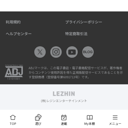
利用規約
プライバシーポリシー
ヘルプセンター
特定商取引法
ABJマークは、この電子書店・電子書籍配信サービスが、著作権者
からコンテンツ使用許諾を得た正規版配信サービスであることを示
す登録商標（登録番号第6091713号）です。
(株)レジンエンターテインメント
TOP
遊び
連載
My本棚
メニュー