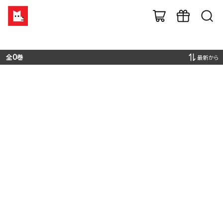
全
0
巻
最新から