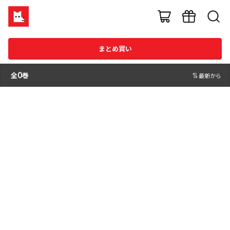
まとめ買い
全
0
巻
最新から