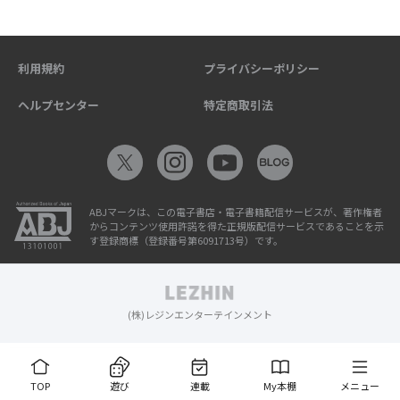
利用規約
プライバシーポリシー
ヘルプセンター
特定商取引法
ABJマークは、この電子書店・電子書籍配信サービスが、著作権者
からコンテンツ使用許諾を得た正規版配信サービスであることを示
す登録商標（登録番号第6091713号）です。
(株)レジンエンターテインメント
TOP
遊び
連載
My本棚
メニュー