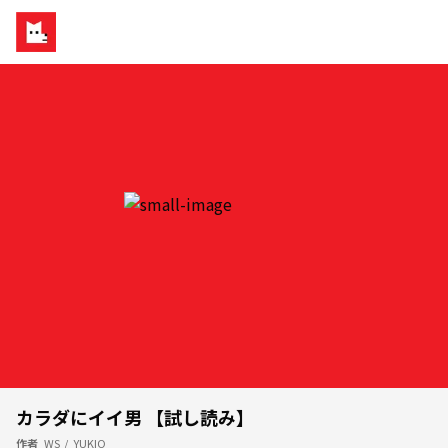
カラダにイイ男 【試し読み】
作者
WS
/
YUKIO