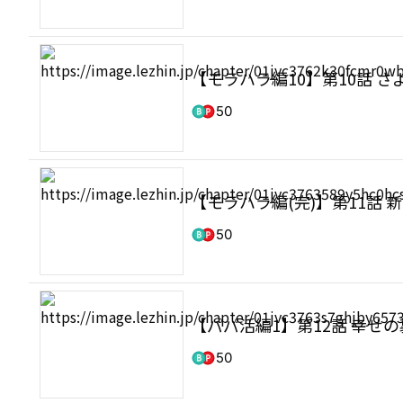
【モラハラ編10】第10話 さ
50
【モラハラ編(完)】第11話 
50
【パパ活編1】第12話 幸せ
50