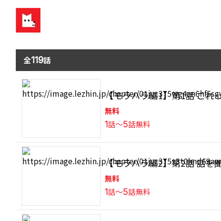
全
119
話
【モラハラ編1】第1話 これ
無料
1
話〜
5
話無料
【モラハラ編2】第2話 話を
無料
1
話〜
5
話無料