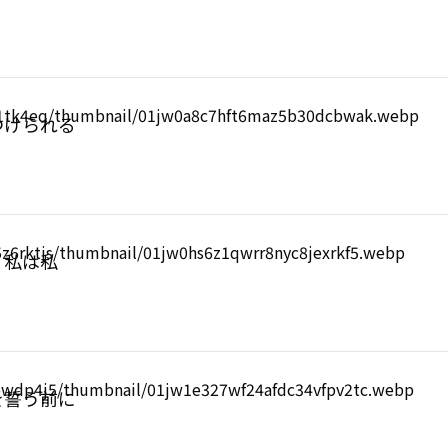
つけられる
、私は私
を誓う前に