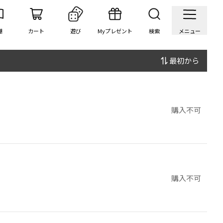
棚
カート
遊び
Myプレゼント
検索
メニュー
最初から
購入不可
購入不可