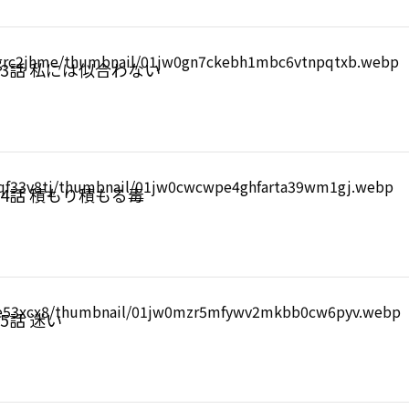
3話 私には似合わない
4話 積もり積もる毒
5話 迷い