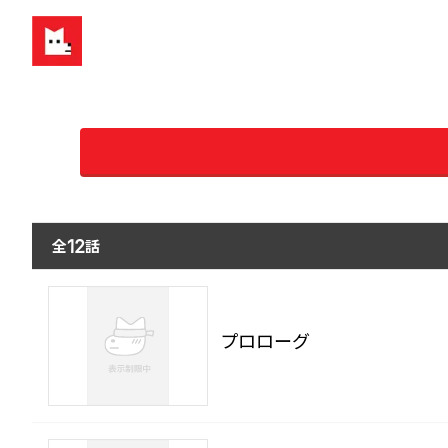
全
話
12
プロローグ