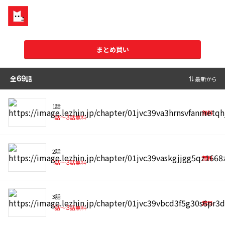
まとめ買い
全
69
話
最新から
1話
無料
1
話〜
3
話無料
2話
無料
1
話〜
3
話無料
3話
無料
1
話〜
3
話無料