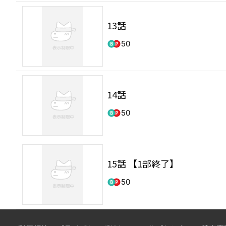
13話
50
14話
50
15話 【1部終了】
50