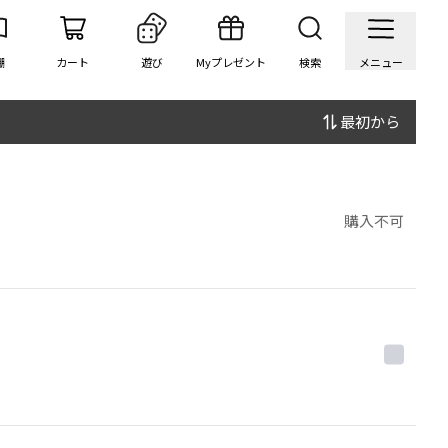
棚
カート
遊び
Myプレゼント
検索
メニュー
最初から
購入不可