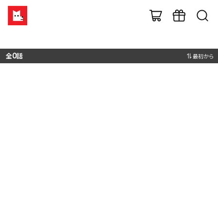
全
0
話
最初から