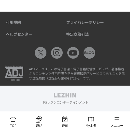
利用規約
プライバシーポリシー
ヘルプセンター
特定商取引法
ABJマークは、この電子書店・電子書籍配信サービスが、著作権者
からコンテンツ使用許諾を得た正規版配信サービスであることを示
す登録商標（登録番号第6091713号）です。
(株)レジンエンターテインメント
TOP
遊び
連載
My本棚
メニュー