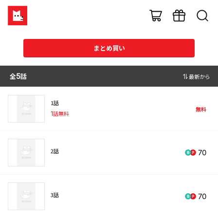
まとめ買い
全
5
話
最新から
1話
無料
1
話無料
2話
70
3話
70