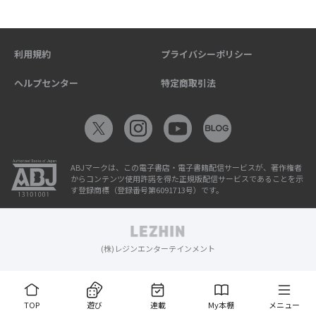
利用規約
プライバシーポリシー
ヘルプセンター
特定商取引法
ABJマークは、この電子書店・電子書籍配信サービスが、著作権者
からコンテンツ使用許諾を得た正規版配信サービスであることを示
す登録商標（登録番号第6091713号）です。
(株)レジンエンターテインメント
TOP
遊び
連載
My本棚
メニュー