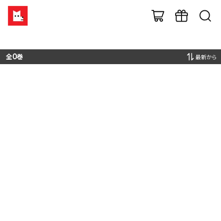
全
0
巻
最新から